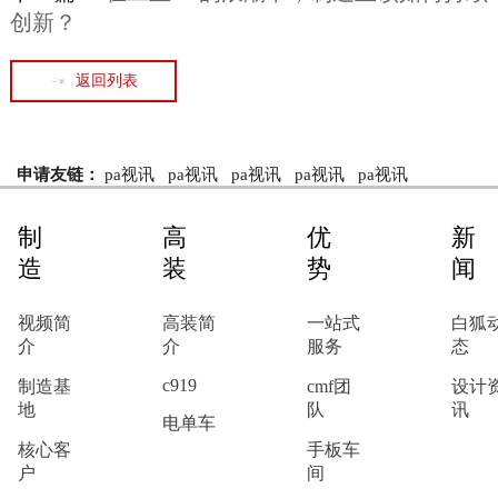
创新？
返回列表
申请友链：
pa视讯
pa视讯
pa视讯
pa视讯
pa视讯
制
高
优
新
造
装
势
闻
视频简
高装简
一站式
白狐
介
介
服务
态
c919
制造基
cmf团
设计
地
队
讯
电单车
核心客
手板车
户
间