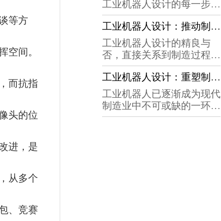
象。商业饮水机设计在外观
工业机器人设计的每一步都
设计的人性化是提升品质的
上的精美之处，正是其独特
凝聚了无数工程师的智慧与
谈等方
关键之一。从使用者的角度
的优势所在。首先，简约的
工业机器人设计：推动制造业迈向智能化
汗水。本文将深入解析工业
出发，考虑不同...
设计风格使得商业饮水机能
机器人设计的全流程，为您
工业机器人设计的精良与
够轻松融入各种商业场所，
揭示这一神奇转变背后的故
挥空间。
否，直接关系到制造过程的
无论是现代化的办公室、时
事。一、设计之初：明确需
效率、产品质量以及生产成
尚的咖啡厅，还是高端的商
求与目标任何设计工作的第
工业机器人设计：重塑制造业格局的力量。
本。更为重要的是，一个先
，而抗指
务会所，都能与...
一步都是明确需求。对于工
进、高效的工业机器人设计
工业机器人已逐渐成为现代
业机器人设计，需求通常来
能够推动制造业迈向更高程
制造业中不可或缺的一环。
自生产线的需求、工艺的要
度的智能化。工业机器人设
像头的位
其背后，是工业机器人设计
求以及实际生产环境。设计
计在智能化方面取得了显著
的智慧与力量。它不仅为制
师需要深入了...
的进步。通过集成先进的传
造业带来了巨大的经济效
改进，是
感器、机器视觉技术和人工
益，更在推动产业升级、优
智能算法，现代工业机器人
化生产流程、提高产品质量
不仅能够完成重复性的体力
等方面发挥了重要作用。工
，从多个
劳动，而且能够...
业机器人设计涉及多个领域
的知识，包括机械工程、电
包、竞赛
子工程、计算机科学等。一