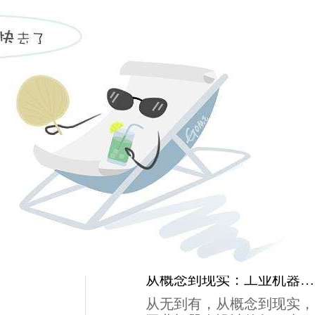
最新动态
超乎想象的节能环保：商业饮水机设计引领绿色商业风潮！
在当今社会，随着环保意识
的日益增强，绿色、节能、
低碳已经成为商业领域的关
注重细节，提升品质：商业饮水机设计的精致之处！
键词。商业饮水机作为商业
场所中不可或缺的设备之
在当今商业环境中，品质与
一，也正面临着如何更好地
细节的追求显得尤为重要。
满足环保要求和提升用户体
商业饮水机作为商业场所的
验的挑战。我们的商业饮水
简约时尚，提升商业形象：商业饮水机设计的精美外观优势！
基本设施之一，其设计不仅
机设计正是为了解决这一问
关乎着饮水体验，更代表着
在现代商业环境中，一个简
题而生。它不仅注重产品的
企业的形象与品质。本文将
约时尚、设计精美的饮水机
外观和功能，更将环保理念
深入探讨商业饮水机设计的
不仅能够满足基本的饮水需
融入其中，通过一系列创新
精致之处，以及如何通过注
从概念到现实：工业机器人设计的全流程解析
求，更能成为商业空间中的
技术，实现了超...
重细节来提升产品品质。
亮点，提升整体的品牌形
从无到有，从概念到现实，
一、人性化设计商业饮水机