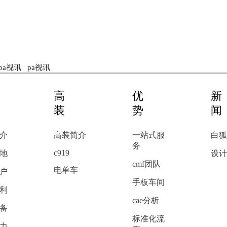
pa视讯
pa视讯
高
优
装
势
介
高装简介
一站式服
白狐
务
c919
地
设计
cmf团队
电单车
户
手板车间
利
cae分析
备
标准化流
力