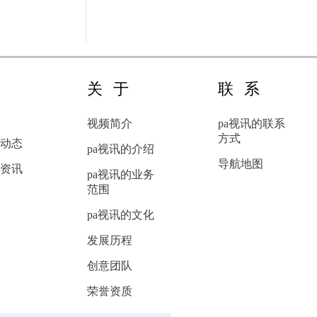
其整体的造型和色彩搭配。
这些元素无疑是吸...
新
关于
联系
闻
视频简介
pa视讯的联系
方式
动态
pa视讯的介绍
导航地图
资讯
pa视讯的业务
范围
pa视讯的文化
发展历程
创意团队
荣誉资质