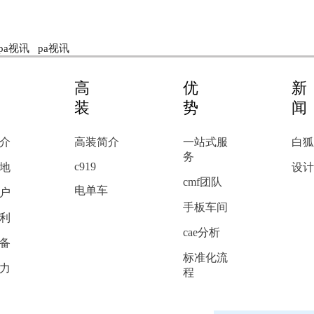
pa视讯
pa视讯
高
优
装
势
介
高装简介
一站式服
白狐
务
c919
地
设计
cmf团队
电单车
户
手板车间
利
cae分析
备
标准化流
力
程