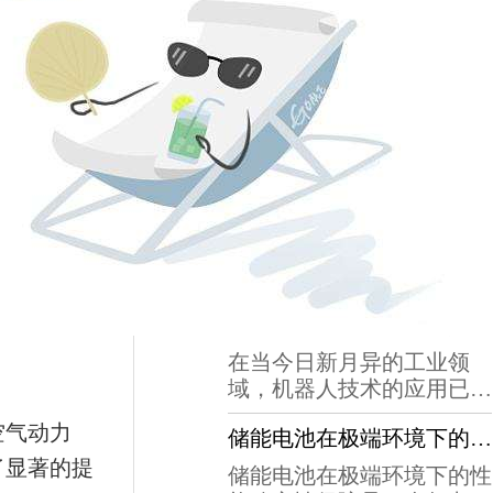
最新动态
盲人眼镜设计，给予他们最渴望的光明！
...
智慧制造新选择，工业机器人设计让你事半功倍
随着科技的飞速发展，智慧
制造已经成为工业领域的新
趋势。在这个变革的浪潮
为什么我们的工业机器人设计总是与众不同？因为用心！
中，工业机器人以其独特的
优势，成为了众多企业的新
在当今日新月异的工业领
选择。它们不仅提高了生产
域，机器人技术的应用已经
效率，降低了成本，更在提
成为企业提升生产效率、降
空气动力
升产品质量和一致性方面发
储能电池在极端环境下的性能稳定性如何保障？
低成本的关键。然而，市场
挥了重要作用。工业机器人
了显著的提
上的工业机器人产品琳琅满
储能电池在极端环境下的性
的设计，是智慧制造中的关