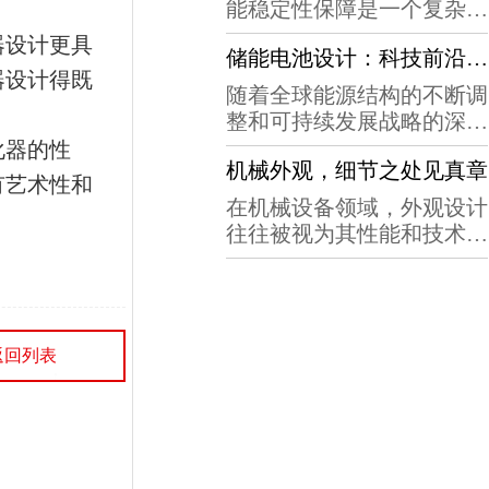
目，如何在众多品牌中脱颖
能稳定性保障是一个复杂且
。
键环节。这些机器人经过精
而出，成为众多消费者和企
关键的问题。以下是白狐设
器设计更具
心设计和优化，能够适应各
业的首选呢？答案很简单：
储能电池设计：科技前沿，行业标杆
计的方法来确保储能电池在
种复杂的生产环...
器设计得既
因为我们的工业机器人设计
极端环境下的性能稳定性：
随着全球能源结构的不断调
总是与众不同，而这背后，
材料选择与优化：选择具有
整和可持续发展战略的深入
是我们对每一个细节的用心
高热稳定性、高耐寒性和高
实施，储能电池技术作为新
化器的性
和专注。首先，我们深知每
耐腐蚀性的电池材料。对于
机械外观，细节之处见真章
能源领域的重要支柱，正日
有艺术性和
一个工业机器人...
正极、负极、电解液和隔膜
益受到社会各界的广泛关
在机械设备领域，外观设计
等关键组件，选择能在极端
注。在众多储能电池产品
往往被视为其性能和技术的
环境下保持性能稳定的材
中，一款真正具备科技前沿
外在展现。然而，真正的艺
料。电池设计：设计合理的
性和行业标杆性的设计，不
术不仅仅体现在宏观的轮廓
电池结构和热管...
仅能够极大地推动新能源领
和形态上，更隐藏于那些看
域的发展，更能够引领整个
似微不足道的细节之中。机
行业向着更高效、更安全、
返回列表
械外观的设计，正是这些细
更环保的方向迈进。一、科
节的集大成者，它们共同构
技前沿：储能电池...
成了设备的独特魅力和价
值。当我们谈论机械外观
时，首先映入眼帘的往往是