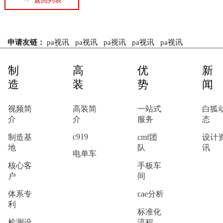
返回列表
申请友链：
pa视讯
pa视讯
pa视讯
pa视讯
pa视讯
制
高
优
新
造
装
势
闻
视频简
高装简
一站式
白狐
介
介
服务
态
c919
制造基
cmf团
设计
地
队
讯
电单车
核心客
手板车
户
间
体系专
cae分析
利
标准化
检测设
流程