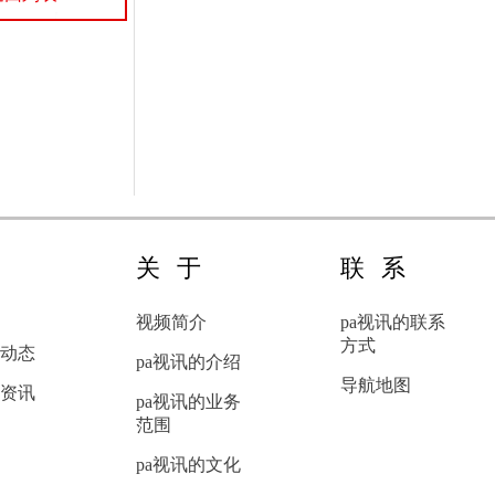
离，以提高操作时的舒适度
和准确性。更加...
新
关于
联系
闻
视频简介
pa视讯的联系
方式
动态
pa视讯的介绍
导航地图
资讯
pa视讯的业务
范围
pa视讯的文化