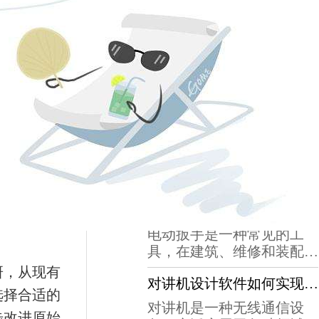
最新动态
创新设计：电动扳手的新篇章
在工程领域，电动扳手是一
种不可缺少的工具。然而，
传统的电动扳手存在一些问
多功能性：电动扳手设计的多种应用
题，如效率低下、易损坏和
操作不便等。随着技术的不
电动扳手是一种高效、便捷
断进步，创新设计成为了解
的紧固和拆卸工具，广泛应
决这些问题的关键。首先，
用于各行各业。其基本组成
创新设计可以在很大程度上
提升效率：电动扳手的智能化设计
包括电源、电机、减速器、
提高电动扳手的效率。通过
握把和夹持装置等部分。工
电动扳手是一种常见的工
采用高效电动马达和优化传
作原理是通过电源驱动电
具，在建筑、维修和装配等
动系统，新型电动扳手可以
机，减速器将转速放大后传
行业中得到广泛应用。随着
研，从现有
提供更快的转速和更大的扭
递给夹持装置，从而实现紧
对讲机设计软件如何实现通信功能？
现代工业的不断发展，生产
矩，从而在紧...
选择合适的
固和拆卸的目的。电动液压
效率的要求也越来越高，电
对讲机是一种无线通信设
式扭力扳手是应用最为广泛
步改进原始