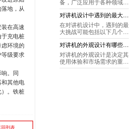
动扳手的效率成为了一个重
备，广泛应用于各种领域。
的电动扳手之一。它采用液
要的问题。智能化设计技术
的落地，从
在现代科技的支持下，对讲
压原理，具有扭矩输出稳
的出现，为电动扳手的效率
对讲机设计中遇到的最大挑战是什么？
机的功能越来越强大，通信
定、冲击小、寿命...
提升提供了一种有效的pa视
质量也越来越高。本文将介
在对讲机设计中，遇到的最
安装在高速
讯的解决方案。现有的电动
绍对讲机设计软件如何实现
大挑战可能包括以下几个方
扳手设计主要基于传统的机
由于充电桩
通信功能，以及这个过程中
面：电池续航时间不足：对
械原理，虽然具有一定的力
的关键技术和问题。一、对
对讲机的外观设计有哪些可以改进的地方？
考虑环境的
讲机通常需要长时间工作，
量和精度，但在操作灵活...
讲机通信原理对讲机通信是
因此电池的续航时间是非常
护等级要求
对讲机的外观设计是决定其
通过无线电波来实现的。当
重要的。设计出一款电池续
使用体验和市场需求的重要
对讲机发送信号时，它将语
航时间长的、重量轻巧的对
因素之一。在现有的对讲机
音信号编码成数字信号，并
影响。同
讲机是非常困难的的任务。
设计中，有一些可以进一步
调制到无线电波...
信号传输质量差：对讲机工
器和其他电
改进的地方，以下是一些建
作在无线电频率上，因此受
议：更加人性化的按键设
化）。铁桩
到许多干扰因素的影响，如
计。现有的对讲机按键往往
天气、建筑物等。设计出一
较小，需要在操作时仔细辨
款能够保证信...
认才能进行操作。可以考虑
采用更大的按键设计，加入
纹理或者增加按键之间的距
返回列表