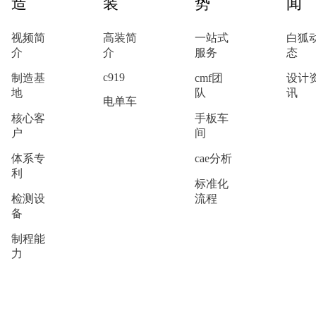
造
装
势
闻
视频简
高装简
一站式
白狐
介
介
服务
态
c919
制造基
cmf团
设计
地
队
讯
电单车
核心客
手板车
户
间
体系专
cae分析
利
标准化
检测设
流程
备
制程能
力