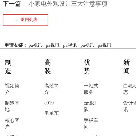
下一篇：
小家电外观设计三大注意事项
返回列表
申请友链：
pa视讯
pa视讯
pa视讯
pa视讯
pa视讯
制
高
优
新
造
装
势
闻
视频简
高装简
一站式
白狐
介
介
服务
态
c919
制造基
cmf团
设计
地
队
讯
电单车
核心客
手板车
户
间