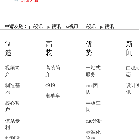
返回列表
申请友链：
pa视讯
pa视讯
pa视讯
pa视讯
pa视讯
制
高
优
新
造
装
势
闻
视频简
高装简
一站式
白狐
介
介
服务
态
c919
制造基
cmf团
设计
地
队
讯
电单车
核心客
手板车
户
间
体系专
cae分析
利
标准化
检测设
流程