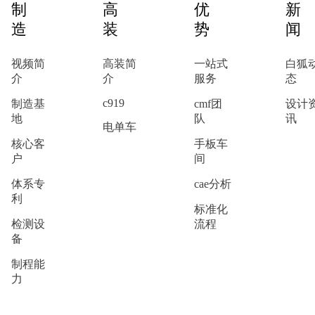
制
高
优
新
造
装
势
闻
视频简
高装简
一站式
白狐
介
介
服务
态
c919
制造基
cmf团
设计
地
队
讯
电单车
核心客
手板车
户
间
体系专
cae分析
利
标准化
检测设
流程
备
制程能
力