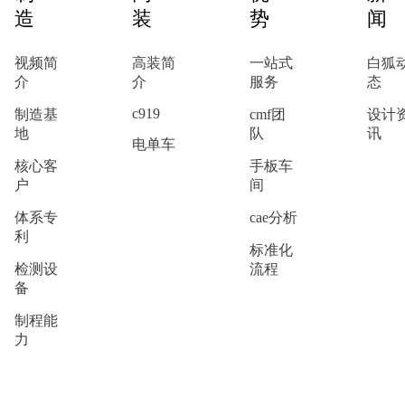
造
装
势
闻
视频简
高装简
一站式
白狐
介
介
服务
态
c919
制造基
cmf团
设计
地
队
讯
电单车
核心客
手板车
户
间
体系专
cae分析
利
标准化
检测设
流程
备
制程能
力