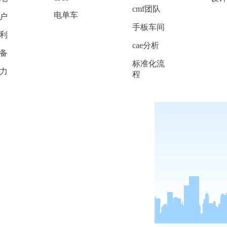
cmf团队
电单车
户
手板车间
利
cae分析
备
标准化流
力
程