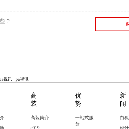
哪些？
pa视讯
pa视讯
高
优
装
势
介
高装简介
一站式服
白狐
务
c919
地
设计