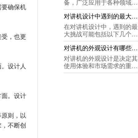
动扳手的效率成为了一个重
备，广泛应用于各种领域。
的电动扳手之一。它采用液
需要确保机
要的问题。智能化设计技术
在现代科技的支持下，对讲
压原理，具有扭矩输出稳
的出现，为电动扳手的效率
对讲机设计中遇到的最大挑战是什么？
机的功能越来越强大，通信
定、冲击小、寿命...
提升提供了一种有效的pa视
质量也越来越高。本文将介
在对讲机设计中，遇到的最
讯的解决方案。现有的电动
绍对讲机设计软件如何实现
大挑战可能包括以下几个方
接受，也更
扳手设计主要基于传统的机
通信功能，以及这个过程中
面：电池续航时间不足：对
械原理，虽然具有一定的力
的关键技术和问题。一、对
对讲机的外观设计有哪些可以改进的地方？
讲机通常需要长时间工作，
量和精度，但在操作灵活...
讲机通信原理对讲机通信是
因此电池的续航时间是非常
对讲机的外观设计是决定其
通过无线电波来实现的。当
重要的。设计出一款电池续
使用体验和市场需求的重要
面。设计人
对讲机发送信号时，它将语
航时间长的、重量轻巧的对
因素之一。在现有的对讲机
音信号编码成数字信号，并
讲机是非常困难的的任务。
设计中，有一些可以进一步
调制到无线电波...
信号传输质量差：对讲机工
改进的地方，以下是一些建
作在无线电频率上，因此受
议：更加人性化的按键设
方面。设计
到许多干扰因素的影响，如
计。现有的对讲机按键往往
天气、建筑物等。设计出一
较小，需要在操作时仔细辨
等原则，以
款能够保证信...
认才能进行操作。可以考虑
采用更大的按键设计，加入
求，不断创
纹理或者增加按键之间的距