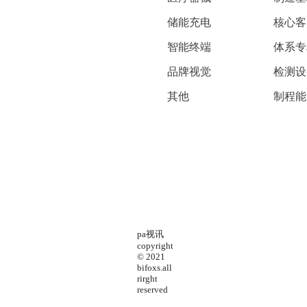
储能充电
核心客
智能终端
体系专
品牌视觉
检测设
其他
制程能
pa视讯
copyright
© 2021
bifoxs.all
rirght
reserved