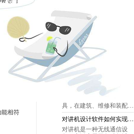
最新动态
创新设计：电动扳手的新篇章
在工程领域，电动扳手是一
种不可缺少的工具。然而，
传统的电动扳手存在一些问
多功能性：电动扳手设计的多种应用
题，如效率低下、易损坏和
操作不便等。随着技术的不
电动扳手是一种高效、便捷
断进步，创新设计成为了解
的紧固和拆卸工具，广泛应
决这些问题的关键。首先，
用于各行各业。其基本组成
创新设计可以在很大程度上
提升效率：电动扳手的智能化设计
包括电源、电机、减速器、
提高电动扳手的效率。通过
握把和夹持装置等部分。工
电动扳手是一种常见的工
采用高效电动马达和优化传
作原理是通过电源驱动电
具，在建筑、维修和装配等
动系统，新型电动扳手可以
机，减速器将转速放大后传
功能相符
行业中得到广泛应用。随着
提供更快的转速和更大的扭
递给夹持装置，从而实现紧
对讲机设计软件如何实现通信功能？
现代工业的不断发展，生产
矩，从而在紧...
固和拆卸的目的。电动液压
效率的要求也越来越高，电
对讲机是一种无线通信设
式扭力扳手是应用最为广泛