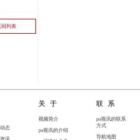
离，以提高操作时的舒适度
和准确性。更加...
返回列表
新
关于
联系
闻
视频简介
pa视讯的联系
方式
动态
pa视讯的介绍
导航地图
资讯