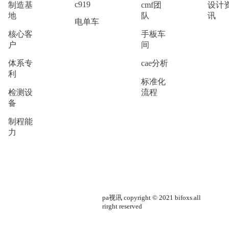
c919
制造基
cmf团
设计
地
队
讯
电单车
核心客
手板车
户
间
体系专
cae分析
利
标准化
检测设
流程
备
制程能
力
pa视讯 copyright © 2021 bifoxs.all
rirght reserved