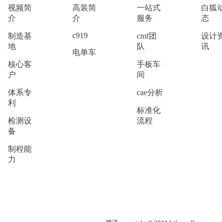
视频简
高装简
一站式
白狐
介
介
服务
态
c919
制造基
cmf团
设计
地
队
讯
电单车
核心客
手板车
户
间
体系专
cae分析
利
标准化
检测设
流程
备
制程能
力