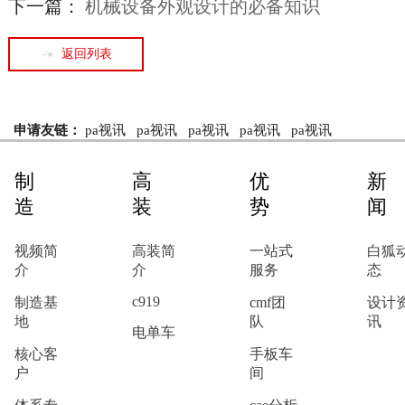
下一篇：
机械设备外观设计的必备知识
返回列表
申请友链：
pa视讯
pa视讯
pa视讯
pa视讯
pa视讯
制
高
优
新
造
装
势
闻
视频简
高装简
一站式
白狐
介
介
服务
态
c919
制造基
cmf团
设计
地
队
讯
电单车
核心客
手板车
户
间