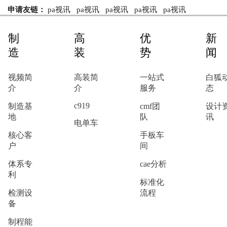
申请友链：
pa视讯
pa视讯
pa视讯
pa视讯
pa视讯
制
高
优
新
造
装
势
闻
视频简
高装简
一站式
白狐
介
介
服务
态
c919
制造基
cmf团
设计
地
队
讯
电单车
核心客
手板车
户
间
体系专
cae分析
利
标准化
检测设
流程
备
制程能