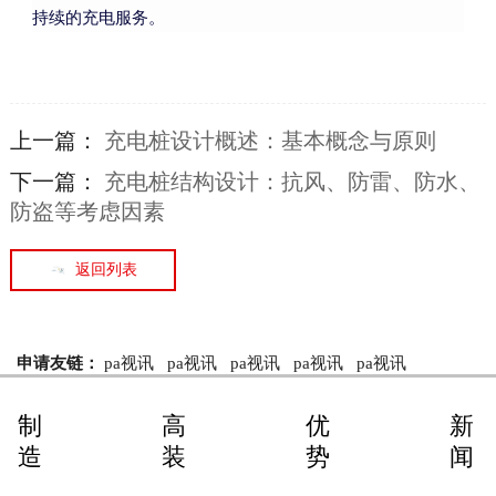
持续的充电服务。
上一篇：
充电桩设计概述：基本概念与原则
下一篇：
充电桩结构设计：抗风、防雷、防水、
防盗等考虑因素
返回列表
申请友链：
pa视讯
pa视讯
pa视讯
pa视讯
pa视讯
制
高
优
新
造
装
势
闻