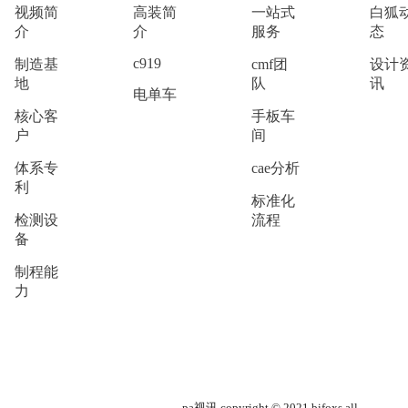
视频简
高装简
一站式
白狐
介
介
服务
态
c919
制造基
cmf团
设计
地
队
讯
电单车
核心客
手板车
户
间
体系专
cae分析
利
标准化
检测设
流程
备
制程能
力
pa视讯 copyright © 2021 bifoxs.all