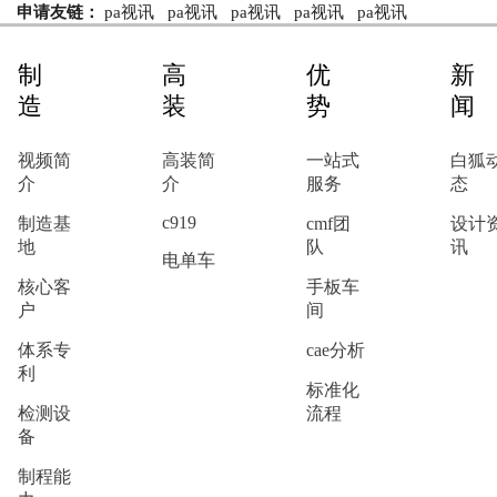
申请友链：
pa视讯
pa视讯
pa视讯
pa视讯
pa视讯
制
高
优
新
造
装
势
闻
视频简
高装简
一站式
白狐
介
介
服务
态
c919
制造基
cmf团
设计
地
队
讯
电单车
核心客
手板车
户
间
体系专
cae分析
利
标准化
检测设
流程
备
制程能