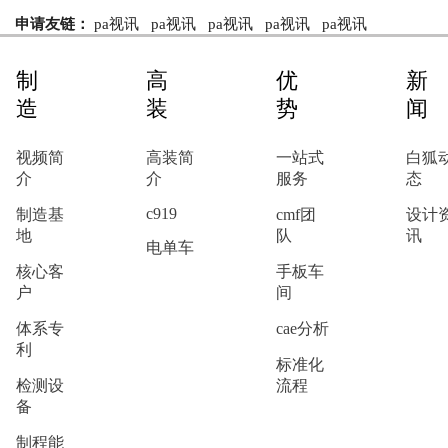
申请友链：
pa视讯
pa视讯
pa视讯
pa视讯
pa视讯
制
高
优
新
造
装
势
闻
视频简
高装简
一站式
白狐
介
介
服务
态
c919
制造基
cmf团
设计
地
队
讯
电单车
核心客
手板车
户
间
体系专
cae分析
利
标准化
检测设
流程
备
制程能