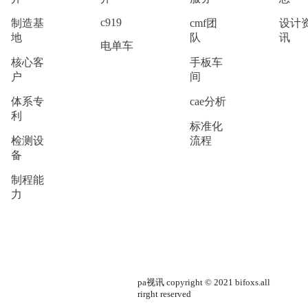
c919
制造基
cmf团
设计
地
队
讯
电单车
核心客
手板车
户
间
体系专
cae分析
利
标准化
检测设
流程
备
制程能
力
pa视讯 copyright © 2021 bifoxs.all
rirght reserved