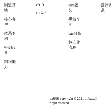
c919
制造基
cmf团
设计
地
队
讯
电单车
核心客
手板车
户
间
体系专
cae分析
利
标准化
检测设
流程
备
制程能
力
pa视讯 copyright © 2021 bifoxs.all
rirght reserved