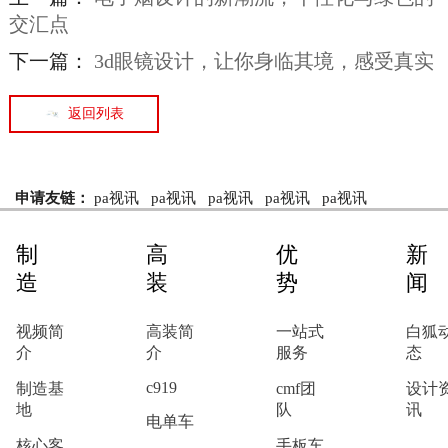
交汇点
下一篇：
3d眼镜设计，让你身临其境，感受真实
返回列表
申请友链：
pa视讯
pa视讯
pa视讯
pa视讯
pa视讯
制
高
优
新
造
装
势
闻
视频简
高装简
一站式
白狐
介
介
服务
态
c919
制造基
cmf团
设计
地
队
讯
电单车
核心客
手板车