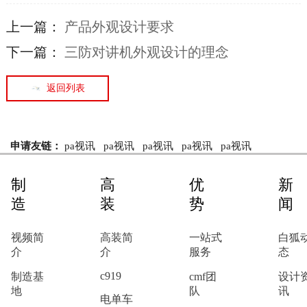
上一篇：
产品外观设计要求
下一篇：
​三防对讲机外观设计的理念
返回列表
申请友链：
pa视讯
pa视讯
pa视讯
pa视讯
pa视讯
制
高
优
新
造
装
势
闻
视频简
高装简
一站式
白狐
介
介
服务
态
c919
制造基
cmf团
设计
地
队
讯
电单车