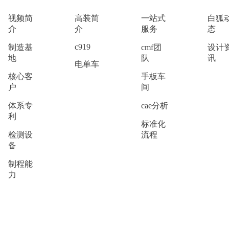
视频简
高装简
一站式
白狐
介
介
服务
态
c919
制造基
cmf团
设计
地
队
讯
电单车
核心客
手板车
户
间
体系专
cae分析
利
标准化
检测设
流程
备
制程能
力