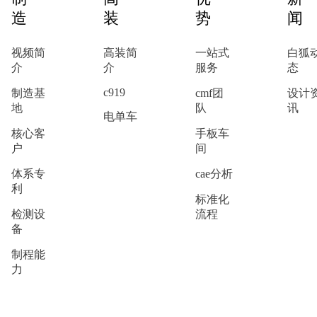
造
装
势
闻
视频简
高装简
一站式
白狐
介
介
服务
态
c919
制造基
cmf团
设计
地
队
讯
电单车
核心客
手板车
户
间
体系专
cae分析
利
标准化
检测设
流程
备
制程能
力