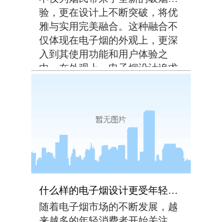
桩外壳采用防火、防水...
验，更在设计上不断突破，将优
雅与实用完美融合。这种融合不
仅体现在电子烟的外观上，更深
入到其使用功能和用户体验之
中。在外观上，电子烟设计追求
简约而不失优雅。线条流畅、造
型别致，无论是拿在手中还是放
在桌上，都能成为一道亮丽的风
景线。色彩搭配方面，电...
什么样的电子烟设计更受年轻消费者欢迎？
随着电子烟市场的不断发展，越
来越多的年轻消费者开始关注并