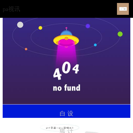
工业设计公司-pa视讯
pa视讯
白
设
狐
计