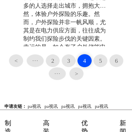
多的人选择走出城市，拥抱大自
然，体验户外探险的乐趣。然
而，户外探险并非一帆风顺，尤
其是在电力供应方面，往往成为
制约我们探险步伐的关键因素。
幸运的是，如今有了户外储能电
源，我们再也不用担心电力不足
<
···
2
3
4
5
6
的问题，可以尽情享受户外探险
的乐趣。户外储能电源的强大功
···
>
能，让我们在户外活动中...
申请友链：
pa视讯
pa视讯
pa视讯
pa视讯
pa视讯
制
高
优
新
造
装
势
闻