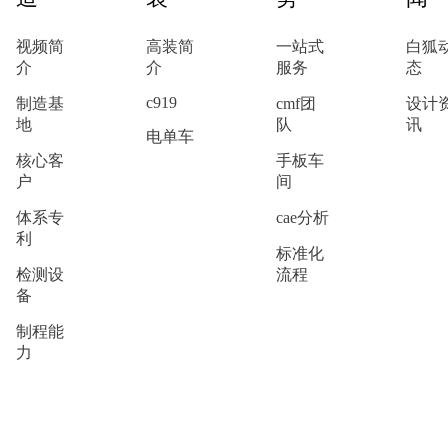
视频简
高装简
一站式
白狐
介
介
服务
态
c919
制造基
cmf团
设计
地
队
讯
电单车
核心客
手板车
户
间
体系专
cae分析
利
标准化
检测设
流程
备
制程能
力