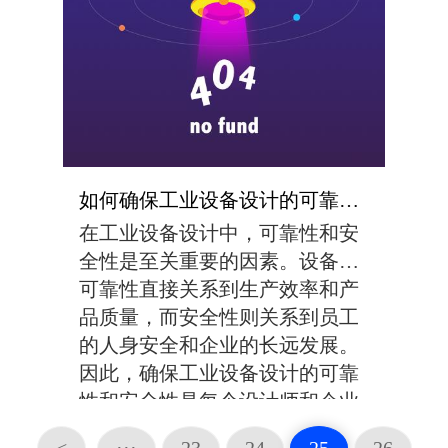
计中，可以利用仿真技...
如何确保工业设备设计的可靠性和安全性？
在工业设备设计中，可靠性和安
全性是至关重要的因素。设备的
可靠性直接关系到生产效率和产
品质量，而安全性则关系到员工
的人身安全和企业的长远发展。
因此，确保工业设备设计的可靠
性和安全性是每个设计师和企业
必须重视的问题。一、可靠性设
<
···
23
24
25
26