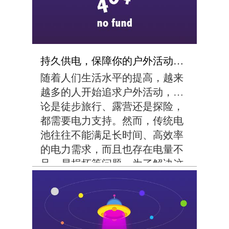
持久供电，保障你的户外活动安全无忧！
随着人们生活水平的提高，越来
越多的人开始追求户外活动，无
论是徒步旅行、露营还是探险，
都需要电力支持。然而，传统电
池往往不能满足长时间、高效率
的电力需求，而且也存在电量不
足、易损坏等问题。为了解决这
些问题，我们推出了一款全新的
户外储能电池设计，它具有高
效、耐用、环保等优点，让你的
户外活动更加安全无忧。...