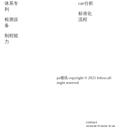
体系专
cae分析
利
标准化
检测设
流程
备
制程能
力
pa视讯 copyright © 2021 bifoxs.all
rirght reserved
contact
深圳市宝安区石岩