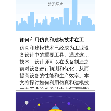
计方法已经无法满足现代...
如何利用仿真和建模技术在工业设备设计中进行预测和优化？
仿真和建模技术已经成为工业设
备设计中的重要工具。通过这些
技术，设计师可以在设备制造之
前对设备进行预测和优化，从而
提高设备的性能和生产效率。本
文将探讨如何利用仿真和建模技
术在工业设备设计中进行预测和
优化。一、仿真技术的利用仿真
技术是一种通过计算机模拟实际
运行情况的技术。在工业设备设