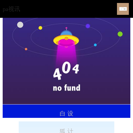
动态资讯-pa视讯
pa视讯
白
设
狐
计