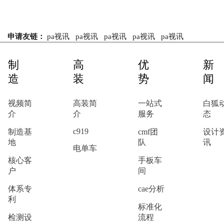
申请友链：
pa视讯
pa视讯
pa视讯
pa视讯
pa视讯
制
高
优
新
造
装
势
闻
视频简
高装简
一站式
白狐
介
介
服务
态
c919
制造基
cmf团
设计
地
队
讯
电单车
核心客
手板车
户
间
体系专
cae分析
利
标准化
检测设
流程